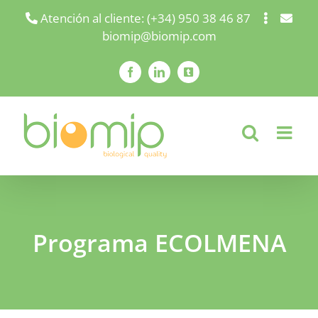
Saltar
Atención al cliente: (+34) 950 38 46 87
biomip@biomip.com
al
contenido
Facebook
LinkedIn
X
Programa ECOLMENA