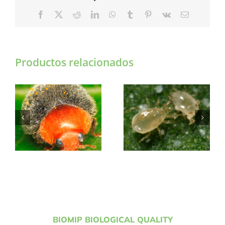
Facebook
X
Reddit
LinkedIn
WhatsApp
Tumblr
Pinterest
Vk
Correo
electrónico
Productos relacionados
CRYPTOLAEMUS
SWIRSKII MIP
MIP
BIOMIP BIOLOGICAL QUALITY