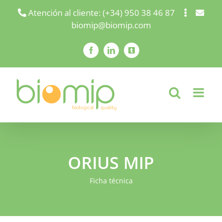
Saltar
Atención al cliente: (+34) 950 38 46 87
biomip@biomip.com
al
contenido
Facebook
LinkedIn
X
ORIUS MIP
Ficha técnica