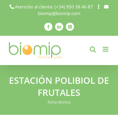
Saltar
Atención al cliente: (+34) 950 38 46 87
biomip@biomip.com
al
contenido
Facebook
LinkedIn
X
ESTACIÓN POLIBIOL DE
FRUTALES
Ficha técnica