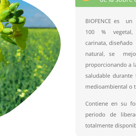
BIOFENCE e
s
u
n
1
0
0
%
v
e
ge
t
al
ca
r
i
na
t
a
,
d
is
e
ña
d
o
n
a
t
u
r
al
,
s
e
me
j
p
r
opo
r
c
i
on
a
nd
o a
l
sal
u
da
b
l
e
d
u
r
a
n
te 
m
e
di
o
am
b
i
e
n
t
al o t
Co
n
t
i
e
n
e
e
n
s
u f
o
p
e
r
io
d
o
d
e
l
i
be
r
a
t
o
t
alm
e
n
te
d
is
p
o
n
i