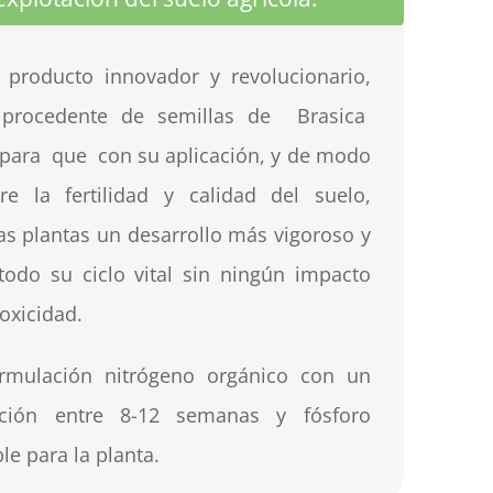
p
r
o
du
c
to
i
nno
va
do
r y r
e
v
olu
c
io
n
a
r
i
o
,
,
p
r
o
c
ed
e
n
te
d
e
s
e
m
il
l
a
s
d
e
Br
as
i
c
a
pa
ra
qu
e
c
o
n
su
apl
i
c
a
ci
ó
n
,
y
d
e
m
o
d
o
o
re
l
a f
e
r
t
il
i
da
d y
cali
d
a
d
d
e
l
s
ue
l
o
,
a
s
pl
a
n
t
a
s
u
n
d
e
s
a
rr
o
l
l
o
má
s
v
igo
r
os
o y
t
o
do
s
u
cicl
o
v
i
t
a
l
si
n n
i
n
g
ún
im
p
ac
to
o
x
ici
d
ad
.
r
m
ul
a
c
i
ó
n
ni
tr
ó
ge
n
o
o
r
gá
n
i
c
o
co
n
u
n
ci
ó
n
e
n
tre
8-12
s
e
m
a
n
as
y
f
ós
f
o
ro
b
l
e
p
a
ra
l
a
p
l
a
n
t
a
.