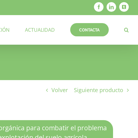
Facebook
LinkedIn
X
CIÓN
ACTUALIDAD
CONTACTA
Volver
Siguiente producto
 orgánica para combatir el problema
explotación del suelo agrícola.