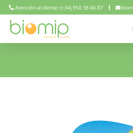
Saltar
Atención al cliente: (+34) 950 38 46 87
biom
al
contenido